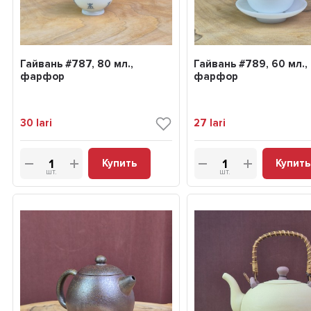
Гайвань #787, 80 мл.,
Гайвань #789, 60 мл.,
фарфор
фарфор
30
lari
27
lari
Купить
Купить
шт.
шт.