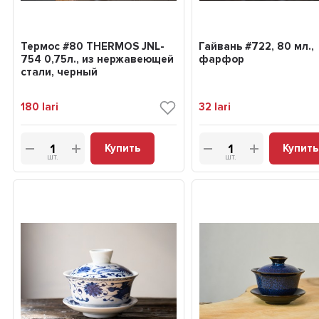
Термос #80 THERMOS JNL-
Гайвань #722, 80 мл.,
754 0,75л., из нержавеющей
фарфор
стали, черный
180
lari
32
lari
Купить
Купить
шт.
шт.