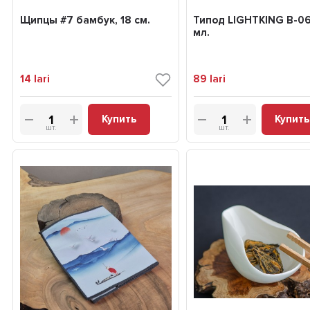
Щипцы #7 бамбук, 18 см.
Типод LIGHTKING B-06
мл.
14
lari
89
lari
Купить
Купить
шт.
шт.