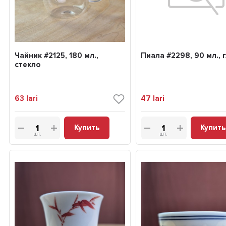
Чайник #2125, 180 мл.,
Пиала #2298, 90 мл., 
стекло
63
lari
47
lari
Купить
Купить
шт.
шт.