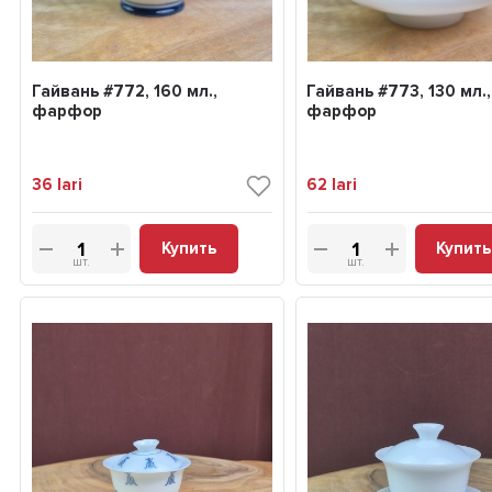
Гайвань #772, 160 мл.,
Гайвань #773, 130 мл.,
фарфор
фарфор
36
lari
62
lari
Купить
Купить
шт.
шт.