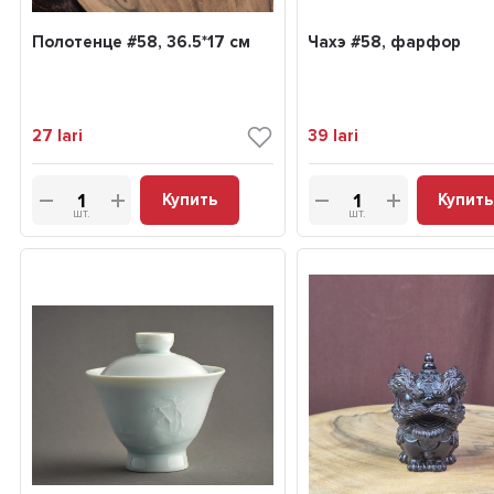
Полотенце #58, 36.5*17 см
Чахэ #58, фарфор
27
lari
39
lari
Купить
Купить
шт.
шт.