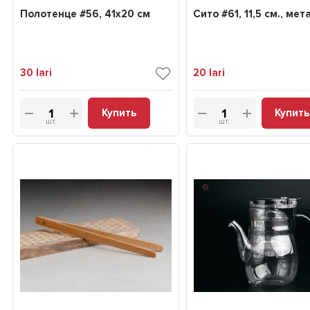
Полотенце #56, 41х20 см
Сито #61, 11,5 см., мет
30
lari
20
lari
Купить
Купить
шт.
шт.