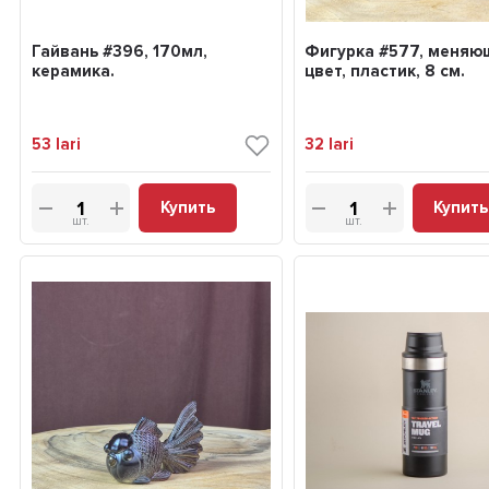
Гайвань #396, 170мл,
Фигурка #577, меняю
керамика.
цвет, пластик, 8 см.
53
lari
32
lari
Купить
Купить
шт.
шт.