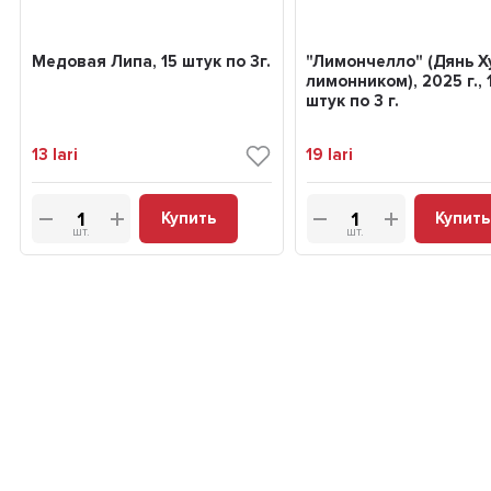
Медовая Липа, 15 штук по 3г.
"Лимончелло" (Дянь Х
лимонником), 2025 г., 
штук по 3 г.
13
lari
19
lari
Купить
Купить
шт.
шт.