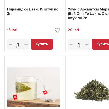
Пирамидки Дзен, 15 штук по
Улун с Ароматом Мар
3г.
(Бай Сян Го Цзинь Сюа
штук по 2г.
13
lari
20
lari
Купить
Купить
шт.
шт.