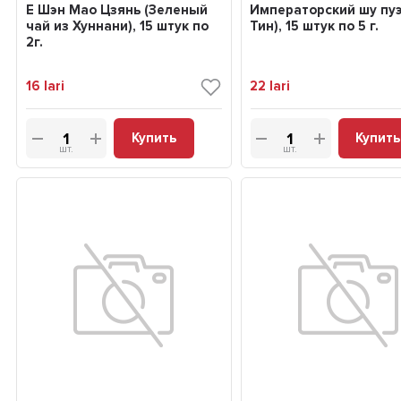
Е Шэн Мао Цзянь (Зеленый
Императорский шу пуэ
чай из Хуннани), 15 штук по
Тин), 15 штук по 5 г.
2г.
16
lari
22
lari
Купить
Купить
шт.
шт.