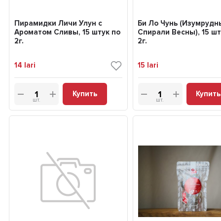
Пирамидки Личи Улун с
Би Ло Чунь (Изумрудн
Ароматом Сливы, 15 штук по
Спирали Весны), 15 шт
2г.
2г.
14
lari
15
lari
Купить
Купить
шт.
шт.