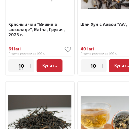
Красный чай "Вишня в
Шай Хун с Айвой "АА", 
шоколаде", Ratna, Грузия,
2025 г.
61
lari
40
lari
* - цена указана за 100 г.
* - цена указана за 100 г.
Купить
Купить
шт.
г