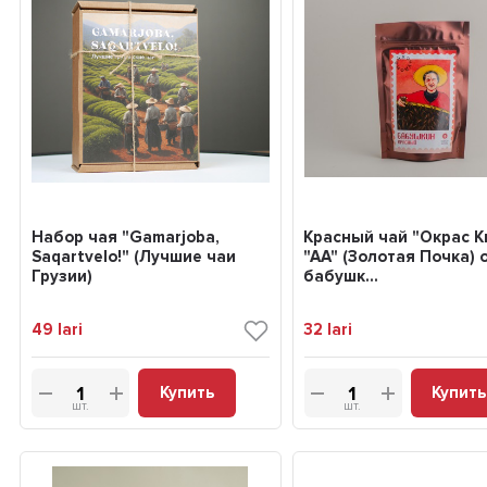
Набор чая "Gamarjoba,
Красный чай "Окрас К
Saqartvelo!" (Лучшие чаи
"АА" (Золотая Почка) 
Грузии)
бабушк...
49
lari
32
lari
Купить
Купить
шт.
шт.