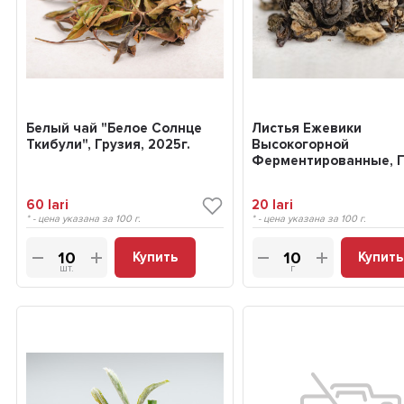
Белый чай "Белое Солнце
Листья Ежевики
Ткибули", Грузия, 2025г.
Высокогорной
Ферментированные, Г
2025 г.
60
lari
20
lari
* - цена указана за 100 г.
* - цена указана за 100 г.
Купить
Купить
шт.
г