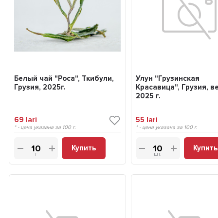
Белый чай "Роса", Ткибули,
Улун "Грузинская
Грузия, 2025г.
Красавица", Грузия, в
2025 г.
69
lari
55
lari
* - цена указана за 100 г.
* - цена указана за 100 г.
Купить
Купить
г
шт.