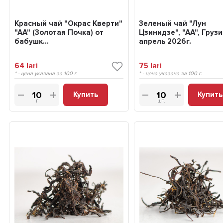
Красный чай "Окрас Кверти"
Зеленый чай "Лун
"АА" (Золотая Почка) от
Цзинидзе", "АА", Грузи
бабушк...
апрель 2026г.
64
lari
75
lari
* - цена указана за 100 г.
* - цена указана за 100 г.
Купить
Купить
г
шт.