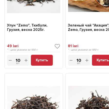
Улун "Zemo", Ткибули,
Зеленый чай "Акация"
Грузия, весна 2025г.
Zemo, Грузия, весна 2
49
lari
81
lari
* - цена указана за 100 г.
* - цена указана за 100 г.
Купить
Купить
шт.
шт.