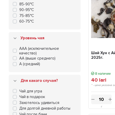
85-90°С
90-95°С
75-85°С
60-75°С
Уровень чая
ААА (исключительное
Шай Хун с А
качество)
2025г.
АА (выше среднего)
А (средний)
В наличии
40
lari
Для какого случая?
* - цена указана з
Чай для утра
Чай в подарок
Захотелось удивиться
г
Для долгой дневной работы
Чай после бани