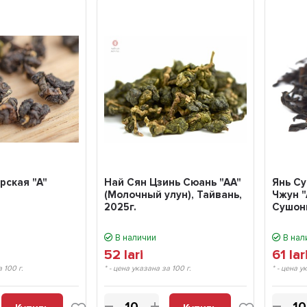
рская "А"
Най Сян Цзинь Сюань "АА"
Янь С
(Молочный улун), Тайвань,
Чжун "
2025г.
Сушон
г.
В наличии
В нал
52
lari
61
lar
а 100 г.
* - цена указана за 100 г.
* - цена у