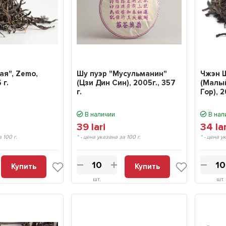
ая", Zemo,
Шу пуэр "Мусульманин"
Чжэн Ш
 г.
(Цзи Дин Син), 2005г., 357
(Малы
г.
Гор), 2
В наличии
В нал
39
lari
34
la
а 100 г.
* - цена указана за 100 г.
* - цена у
Купить
Купить
шт.
шт.