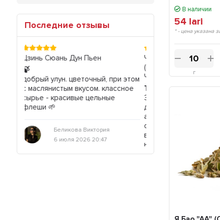
В наличии
54
lari
Последние отзывы
* - цена указана з
Чжэн Шань Сяо Чжун 9.0 "АА"
Шу пуэр "Древесное в
(Малый Вид с Настоящих Гор),
Чунь 001), Мэнку, 2022 
г
Чайная Почта, 100г., 2026г.
и этом
🫖
сное
Топ за свои деньги
Очень интересный пу
Запах чая поначалу заставляет
распаренный лист и
думать, что он
схожесть с аромата
ароматизированный - настолько
крепкого красного ви
он классный. Но вкус держится во
встречал такого в пу
всех проливах, медово-лимонные
приятный, всё как до
нотки. Отличный красняк.
однозначно рекоме
попробовать.
Олег
Олег
23 июня 2026 11:29
22 июня 2026 
Я Бао "АА" 