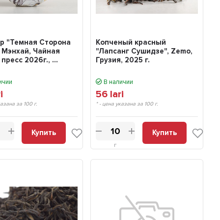
эр "Темная Сторона
Копченый красный
 Мэнхай, Чайная
"Лапсанг Сушидзе", Zemo,
пресс 2026г., ...
Грузия, 2025 г.
ичии
В наличии
i
56
lari
казана за 100 г.
* - цена указана за 100 г.
Купить
Купить
г