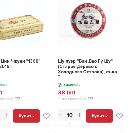
 Цин Чжуан "1368",
Шу пуэр "Бин Дао Гу Шу"
2016г.
(Старое Дерево с
Холодного Острова), ф-ка
Г...
ичии
В наличии
ri
38
lari
казана за 100 г.
* - цена указана за 100 г.
Купить
Купить
г