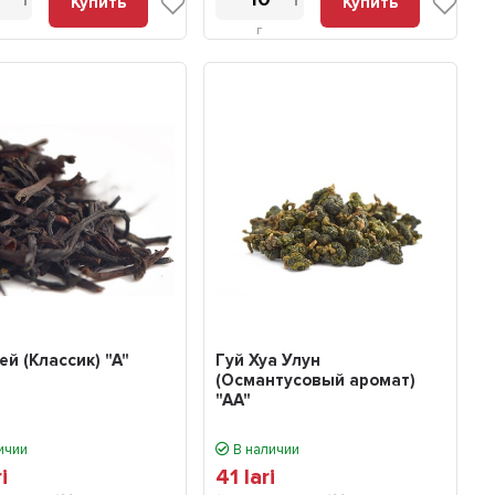
Купить
Купить
г
ей (Классик) "А"
Гуй Хуа Улун
(Османтусовый аромат)
"АА"
ичии
В наличии
ri
41
lari