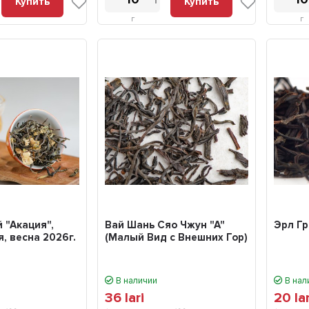
Купить
Купить
г
г
 "Акация",
Вай Шань Сяо Чжун "А"
Эрл Гр
я, весна 2026г.
(Малый Вид с Внешних Гор)
В наличии
В нал
36
lari
20
la