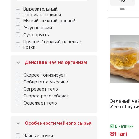
Свежий, 2026
Выразительный,
шт.
запоминающийся
Мягкий, нежный, ровный
"Вкусненький"
Сухофрукты
Пряный, "теплый", печеные
нотки
Естественная сладость, мед и
карамель
Действие чая на организм
Цветочные ноты, парфюмный
Сочный, ягодный, фруктовый
Скорее тонизирует
Сильное, длительное
Собирает с мыслями
послевкусие
Согревает тело
Сливочные оттенки
Скорее расслабляет
Оттенки орехов
Зеленый чай
Освежает тело
Шоколадность
Zemo, Грузи
Освежающий, с кислинкой
Травянистые, зеленые оттенки
Особенности чайного сырья
Горчинка
В наличии
Заваривается в "нефть"
81
lari
Чайные почки