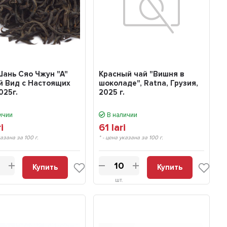
ань Сяо Чжун "А"
Красный чай "Вишня в
й Вид с Настоящих
шоколаде", Ratna, Грузия,
025г.
2025 г.
ичии
В наличии
ri
61
lari
казана за 100 г.
* - цена указана за 100 г.
Купить
Купить
шт.