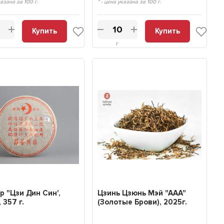
казана за 100 г.
* - цена указана за 100 г.
Купить
Купить
г
р "Цзи Дин Син',
Цзинь Цзюнь Мэй "ААА"
 357 г.
(Золотые Брови), 2025г.