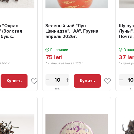
й "Окрас
Зеленый чай "Лун
Шу пу
" (Золотая
Цзинидзе", "АА", Грузия,
Луны",
бушк...
апрель 2026г.
Почта, 
В наличии
В нал
75
lari
37
lar
а 100 г.
* - цена указана за 100 г.
* - цена у
Купить
Купить
шт.
г