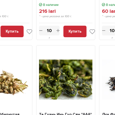
В наличии
В нал
216
lari
60
la
а 100 г.
* - цена указана за 100 г.
* - цена у
ино" (Му Е
Лао Мао Ча Те Гуань Инь от
Шу пуэр "Благ
Купить
Купить
г., 400 г.
мастера Чжана, деревня Чжен
(Бо Цзюнь), Мэн
г
г
Шань, осень 2005 г.
Лучший пуэр,
эр:
☀️
Ароматный, вк
меет
это не чай, а телепорт к бабушке
вместе с тем м
ми домашнего
в деревню 🔮 где есть и
Буду брать еще
на. Ранее не
свежескошенная трава в саду, и
эрах. Вкус
подсушенное сено на чердаке и
Илья
лжно быть -
вкусные варенья с погреба.
22 мар
ндую
офигенный солнечный чай
Беликова Виктория
20 апреля 2026 17:45
17:33
(Обернутая
Те Гуань Инь Гуо Сян "ААА"
Дун Ф