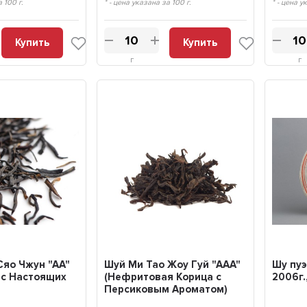
а 100 г.
* - цена указана за 100 г.
* - цена у
Купить
Купить
г
г
Сяо Чжун "АА"
Шуй Ми Тао Жоу Гуй "ААА"
Шу пуэ
 с Настоящих
(Нефритовая Корица с
2006г.,
Персиковым Ароматом)