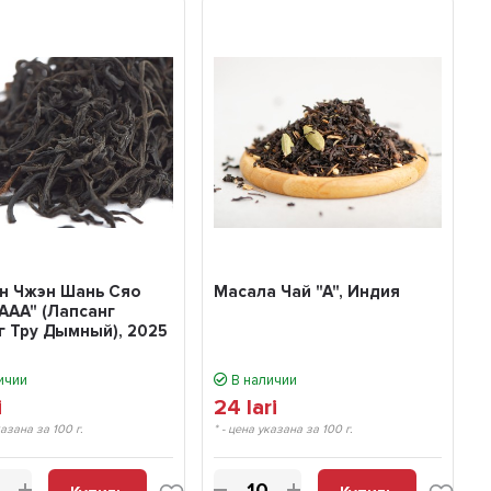
ун Чжэн Шань Сяо
Масала Чай "А", Индия
ААА" (Лапсанг
г Тру Дымный), 2025
ичии
В наличии
i
24
lari
казана за 100 г.
* - цена указана за 100 г.