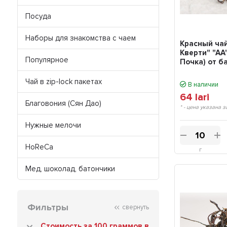
Посуда
Наборы для знакомства с чаем
Красный ча
Кверти" "АА
Популярное
Почка) от ба
Чай в zip-lock пакетах
В наличии
64
lari
Благовония (Сян Дао)
* - цена указана з
Нужные мелочи
HoReCa
г
Мед, шоколад, батончики
Фильтры
свернуть
Стоимость за 100 граммов в