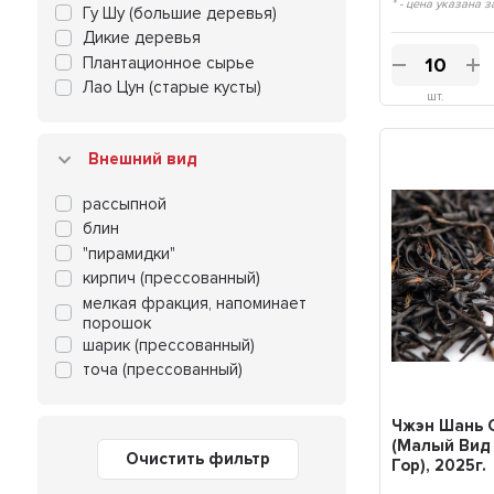
Осенняя листва и подлесок
* - цена указана з
Гу Шу (большие деревья)
Древесность и землистые
Дикие деревья
оттенки
Плантационное сырье
Терпкость, дубильность
Лао Цун (старые кусты)
Маслянистость
шт.
Нежный, мягкий, едва-едва
Дымно-копченые ноты
Внешний вид
Грибы и ферментация
рассыпной
блин
"пирамидки"
кирпич (прессованный)
мелкая фракция, напоминает
порошок
шарик (прессованный)
точа (прессованный)
Чжэн Шань 
(Малый Вид
Очистить фильтр
Гор), 2025г.