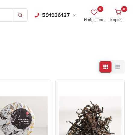
0
0
591936127
Избранное
Корзина