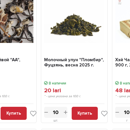
йвой "АА",
Молочный улун "Пломбир",
Хэй Ча
Фуцзянь, весна 2025 г.
900 г, 
В наличии
В нал
20
lari
48
la
а 100 г.
* - цена указана за 100 г.
* - цена у
Купить
Купить
шт.
г