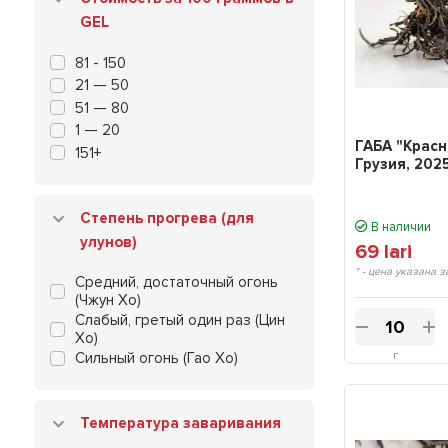
GEL
81 - 150
21 — 50
51 — 80
1 — 20
ГАБА "Красн
151+
Грузия, 2025
Степень прогрева (для
В наличии
улунов)
69
lari
* - цена указана з
Средний, достаточный огонь
(Чжун Хо)
Слабый, гретый один раз (Цин
Хо)
г
Сильный огонь (Гао Хо)
Температура заваривания