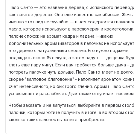
Пало Cанто — это название дерева, с испанского перевод
как «святое дерево». Оно еще известно как ибиокаи. Жечь
именно этот вид неслучайно — в нем содержится гваяково
масло, которое используют в парфюмерии и косметологии.
палочек похож на аромат кедра и ладана. Никаких
дополнительных ароматизаторов в палочках не используе
это дерево с натуральными смолами. Его нужно поджечь,
подождать около 15 секунд, а затем задуть — дощечка буд
тлеть еще пару минут. Если вам требуется больше дыма - д
погореть палочке чуть дольше, Пало Санто тлеет не долго,
скорее "залповое благовоние" - наполняет ароматом комна
счет интенсивного, но быстрого тления. Аромат Пало Сант
успокаивает и расслабляет. Дым также отпугивает насеком
Чтобы заказать и не запутаться, выбирайте в первом стол
палочки, который хотите получить в итоге, а во втором сто
сколько таких палочек вы хотите приобрести.