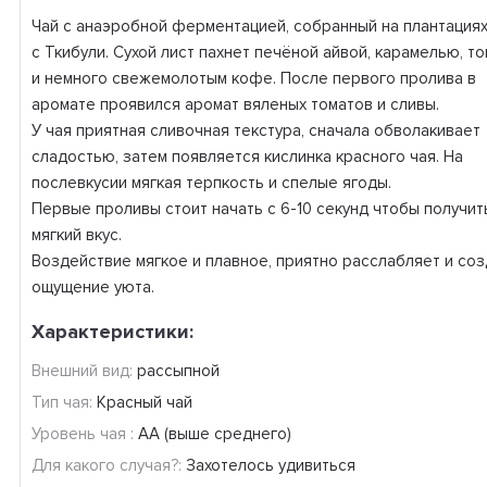
Чай с анаэробной ферментацией, собранный на плантация
с Ткибули. Сухой лист пахнет печёной айвой, карамелью, т
и немного свежемолотым кофе. После первого пролива в
аромате проявился аромат вяленых томатов и сливы.
У чая приятная сливочная текстура, сначала обволакивает
сладостью, затем появляется кислинка красного чая. На
послевкусии мягкая терпкость и спелые ягоды.
Первые проливы стоит начать с 6-10 секунд чтобы получит
мягкий вкус.
Воздействие мягкое и плавное, приятно расслабляет и со
ощущение уюта.
Характеристики:
Внешний вид:
рассыпной
Тип чая:
Красный чай
Уровень чая :
АА (выше среднего)
Для какого случая?:
Захотелось удивиться