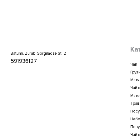
Ка
Batumi, Zurab Gorgiladze St, 2
591936127
Чай
Груз
Матча
Чай 
Мате
Трав
Посу
Набо
Попу
Чай в