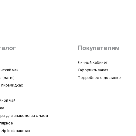
талог
Покупателям
Личный кабинет
инский чай
Оформить заказ
 (маття)
Подробнее о доставке
в пирамидках
яной чай
да
ры для знакомства с чаем
лярное
 zip-lock пакетах